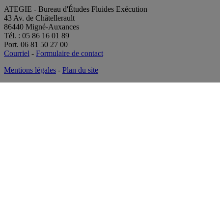
ATEGIE - Bureau d'Études Fluides Exécution
43 Av. de Châtellerault
86440 Migné-Auxances
Tél. : 05 86 16 01 89
Port. 06 81 50 27 00
Courriel
-
Formulaire de contact
Mentions légales
-
Plan du site