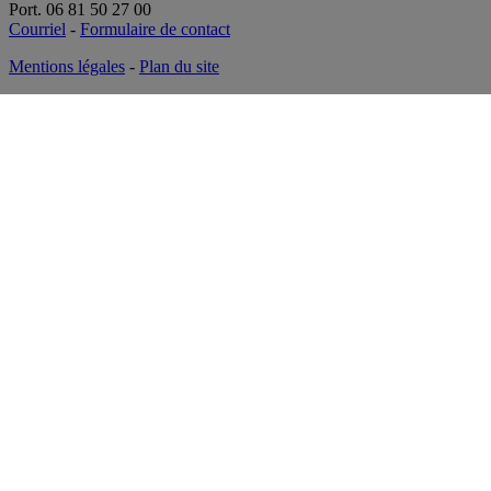
Port. 06 81 50 27 00
Courriel
-
Formulaire de contact
Mentions légales
-
Plan du site