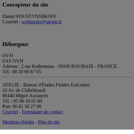
Concepteur du site
Daniel POUSTYNNIKOFF
Courriel :
webmaster@ategie.fr
Hébergeur
OVH
SAS OVH
Adresse : 2 rue Kellermann - 59100 ROUBAIX - FRANCE
Tél : 08 20 69 87 65
ATEGIE - Bureau d'Études Fluides Exécution
43 Av. de Châtellerault
86440 Migné-Auxances
Tél. : 05 86 16 01 89
Port. 06 81 50 27 00
Courriel
-
Formulaire de contact
Mentions légales
-
Plan du site