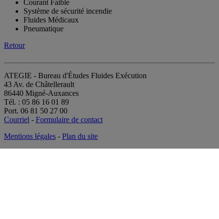
Courant Faible
Système de sécurité incendie
Fluides Médicaux
Pneumatique
Retour
ATEGIE - Bureau d'Études Fluides Exécution
43 Av. de Châtellerault
86440 Migné-Auxances
Tél. : 05 86 16 01 89
Port. 06 81 50 27 00
Courriel
-
Formulaire de contact
Mentions légales
-
Plan du site